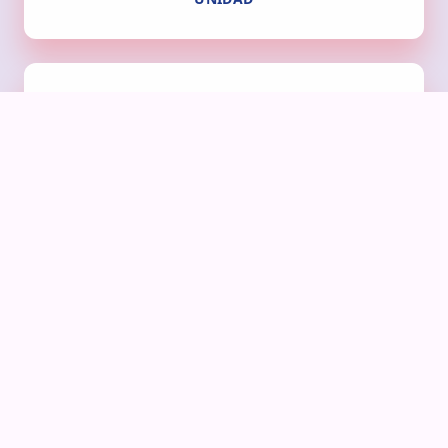
UNIVERSALIDAD
ESQUEMA DEL MODELO DE LA
INTERVENCIÓN SOCIAL
Conoce el proceso estructurado que guía la acción de Cruz
Roja Mexicana para afrontar y resolver dificultades, ayudar a